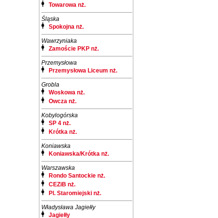
Towarowa nż.
Śląska
Spokojna nż.
Wawrzyniaka
Zamoście PKP nż.
Przemysłowa
Przemysłowa Liceum nż.
Grobla
Woskowa nż.
Owcza nż.
Kobylogórska
SP 4 nż.
Krótka nż.
Koniawska
Koniawska/Krótka nż.
Warszawska
Rondo Santockie nż.
CEZiB nż.
Pl. Staromiejski nż.
Władysława Jagiełły
Jagiełły