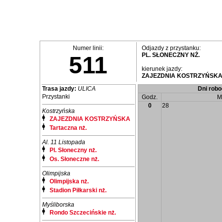
Numer linii:
Odjazdy z przystanku:
PL. SŁONECZNY NŻ.
511
kierunek jazdy:
ZAJEZDNIA KOSTRZYŃSK
Trasa jazdy:
ULICA
Dni robo
Przystanki
Godz.
M
0
28
Kostrzyńska
ZAJEZDNIA KOSTRZYŃSKA
Tartaczna nż.
Al. 11 Listopada
Pl. Słoneczny nż.
Os. Słoneczne nż.
Olimpijska
Olimpijska nż.
Stadion Piłkarski nż.
Myśliborska
Rondo Szczecińskie nż.