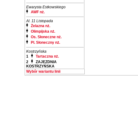
Ewarysta Estkowskiego
AWF nż.
Al. 11 Listopada
Żelazna nż.
Olimpijska nż.
Os. Słoneczne nż.
Pl. Słoneczny nż.
Kostrzyńska
1
Tartaczna nż.
2
ZAJEZDNIA
KOSTRZYŃSKA
Wybór wariantu linii