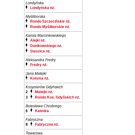
Londyńska
Londyńska nż.
Myśliborska
Rondo Szczecińskie nż.
Rondo Myśliborskie nż.
Karola Marcinkowskiego
Alejki nż.
Dunikowskiego nż.
Staszica nż.
Aleksandra Fredry
Fredry nż.
Jana Matejki
Kotsisa nż.
Kosynierów Gdyńskich
2
Matejki nż.
3
Rondo Kos. Gdyńskich nż.
Bolesława Chrobrego
6
Katedra
Fabryczna
8
Fabryczna nż.
Towarowa