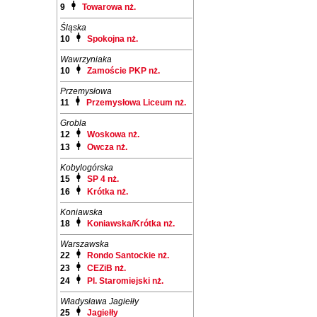
9
Towarowa nż.
Śląska
10
Spokojna nż.
Wawrzyniaka
10
Zamoście PKP nż.
Przemysłowa
11
Przemysłowa Liceum nż.
Grobla
12
Woskowa nż.
13
Owcza nż.
Kobylogórska
15
SP 4 nż.
16
Krótka nż.
Koniawska
18
Koniawska/Krótka nż.
Warszawska
22
Rondo Santockie nż.
23
CEZiB nż.
24
Pl. Staromiejski nż.
Władysława Jagiełły
25
Jagiełły