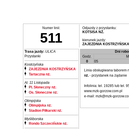
Numer linii:
Odjazdy z przystanku:
KOTSISA NŻ.
511
kierunek jazdy:
ZAJEZDNIA KOSTRZYŃSK
Trasa jazdy:
ULICA
Dni robo
Przystanki
Godz.
M
0
05
Kostrzyńska
ZAJEZDNIA KOSTRZYŃSKA
Linia obsługiwana taborem
Tartaczna nż.
nż.
- przystanek na żądanie
Al. 11 Listopada
Infolinia: tel. 19285 lub tel.
Pl. Słoneczny nż.
www.mzk-gorzow.com.pl
Os. Słoneczne nż.
e-mail: mzk@mzk-gorzow.co
Olimpijska
Olimpijska nż.
Stadion Piłkarski nż.
Myśliborska
Rondo Szczecińskie nż.