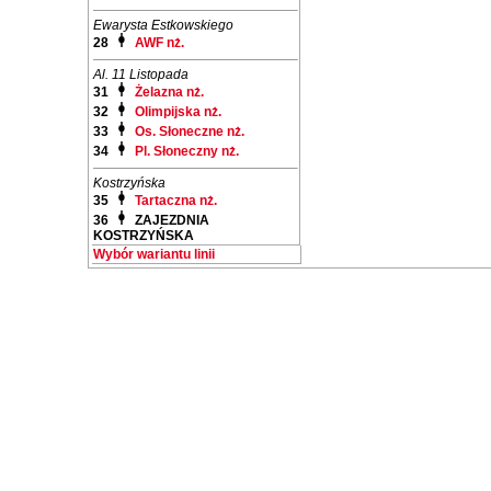
Ewarysta Estkowskiego
28
AWF nż.
Al. 11 Listopada
31
Żelazna nż.
32
Olimpijska nż.
33
Os. Słoneczne nż.
34
Pl. Słoneczny nż.
Kostrzyńska
35
Tartaczna nż.
36
ZAJEZDNIA
KOSTRZYŃSKA
Wybór wariantu linii