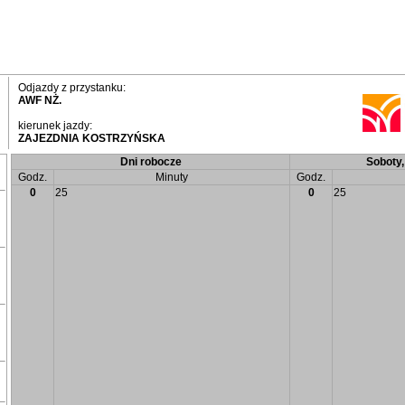
Odjazdy z przystanku:
AWF NŻ.
kierunek jazdy:
ZAJEZDNIA KOSTRZYŃSKA
Dni robocze
Soboty, 
Godz.
Minuty
Godz.
0
25
0
25