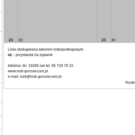
23
30
23
30
Linia obsługiwana taborem niskopodłogowym.
nż.
- przystanek na żądanie
Infolinia: tel. 19285 lub tel. 95 728 78 33
www.mzk-gorzow.com.pl
e-mail: mzk@mzk-gorzow.com.pl
Rozkł