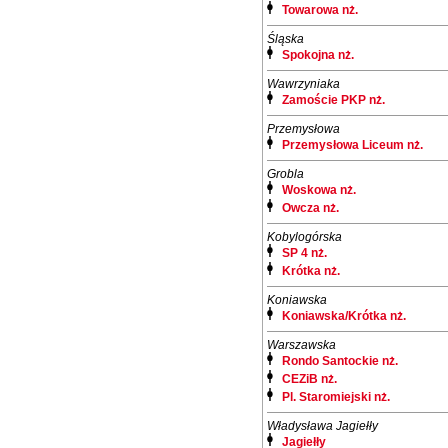
Towarowa nż.
Śląska
Spokojna nż.
Wawrzyniaka
Zamoście PKP nż.
Przemysłowa
Przemysłowa Liceum nż.
Grobla
Woskowa nż.
Owcza nż.
Kobylogórska
SP 4 nż.
Krótka nż.
Koniawska
Koniawska/Krótka nż.
Warszawska
Rondo Santockie nż.
CEZiB nż.
Pl. Staromiejski nż.
Władysława Jagiełły
Jagiełły