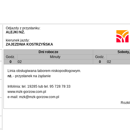
Odjazdy z przystanku:
ALEJKI NŻ.
kierunek jazdy:
ZAJEZDNIA KOSTRZYŃSKA
Dni robocze
Soboty, 
Godz.
Minuty
Godz.
0
02
0
02
Linia obsługiwana taborem niskopodłogowym.
nż.
- przystanek na żądanie
Infolinia: tel. 19285 lub tel. 95 728 78 33
www.mzk-gorzow.com.pl
e-mail: mzk@mzk-gorzow.com.pl
Rozkł