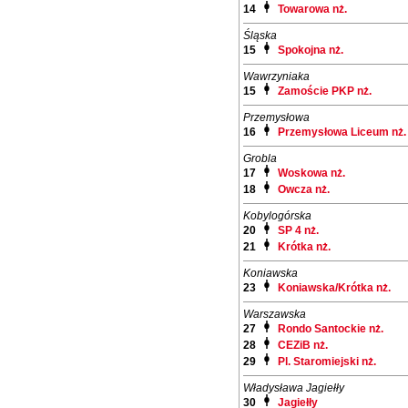
14
Towarowa nż.
Śląska
15
Spokojna nż.
Wawrzyniaka
15
Zamoście PKP nż.
Przemysłowa
16
Przemysłowa Liceum nż.
Grobla
17
Woskowa nż.
18
Owcza nż.
Kobylogórska
20
SP 4 nż.
21
Krótka nż.
Koniawska
23
Koniawska/Krótka nż.
Warszawska
27
Rondo Santockie nż.
28
CEZiB nż.
29
Pl. Staromiejski nż.
Władysława Jagiełły
30
Jagiełły