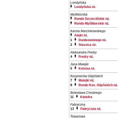
Londyńska
Londyńska nż.
Myśliborska
Rondo Szczecińskie nż.
Rondo Myśliborskie nż.
Karola Marcinkowskiego
Alejki nż.
1
Dunikowskiego nż.
2
Staszica nż.
Aleksandra Fredry
4
Fredry nż.
Jana Matejki
5
Kotsisa nż.
Kosynierów Gdyńskich
7
Matejki nż.
8
Rondo Kos. Gdyńskich nż.
Bolesława Chrobrego
11
Katedra
Fabryczna
13
Fabryczna nż.
Towarowa