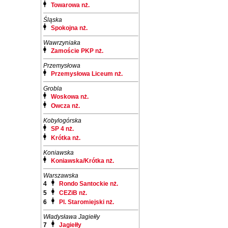
Towarowa nż.
Śląska
Spokojna nż.
Wawrzyniaka
Zamoście PKP nż.
Przemysłowa
Przemysłowa Liceum nż.
Grobla
Woskowa nż.
Owcza nż.
Kobylogórska
SP 4 nż.
Krótka nż.
Koniawska
Koniawska/Krótka nż.
Warszawska
4
Rondo Santockie nż.
5
CEZiB nż.
6
Pl. Staromiejski nż.
Władysława Jagiełły
7
Jagiełły