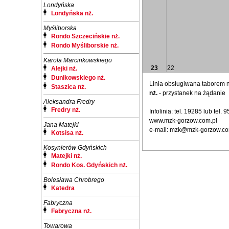
Londyńska
Londyńska nż.
Myśliborska
Rondo Szczecińskie nż.
Rondo Myśliborskie nż.
Karola Marcinkowskiego
23
22
Alejki nż.
Dunikowskiego nż.
Linia obsługiwana taborem
Staszica nż.
nż.
- przystanek na żądanie
Aleksandra Fredry
Fredry nż.
Infolinia: tel. 19285 lub tel.
www.mzk-gorzow.com.pl
Jana Matejki
e-mail: mzk@mzk-gorzow.co
Kotsisa nż.
Kosynierów Gdyńskich
Matejki nż.
Rondo Kos. Gdyńskich nż.
Bolesława Chrobrego
Katedra
Fabryczna
Fabryczna nż.
Towarowa