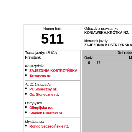
Numer linii:
Odjazdy z przystanku:
KONIAWSKA/KRÓTKA NŻ.
511
kierunek jazdy:
ZAJEZDNIA KOSTRZYŃSK
Trasa jazdy:
ULICA
Dni robo
Przystanki
Godz.
M
0
17
Kostrzyńska
ZAJEZDNIA KOSTRZYŃSKA
Tartaczna nż.
Al. 11 Listopada
Pl. Słoneczny nż.
Os. Słoneczne nż.
Olimpijska
Olimpijska nż.
Stadion Piłkarski nż.
Myśliborska
Rondo Szczecińskie nż.