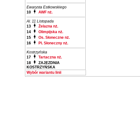
Ewarysta Estkowskiego
10
AWF nż.
Al. 11 Listopada
13
Żelazna nż.
14
Olimpijska nż.
15
Os. Słoneczne nż.
16
Pl. Słoneczny nż.
Kostrzyńska
17
Tartaczna nż.
18
ZAJEZDNIA
KOSTRZYŃSKA
Wybór wariantu linii