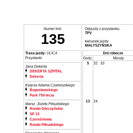
Numer linii:
Odjazdy z przystanku:
TPV
135
kierunek jazdy:
MAŁYSZYŃSKA
Trasa jazdy:
ULICA
Dni robocze
Przystanki
Godz.
Minuty
5
32
33
Jana Dekerta
DEKERTA SZPITAL
Dekerta
Księcia Adama Czartoryskiego
Bogusławskiego
Park 750-lecia
13
24
Marsz. Józefa Piłsudskiego
Rondo Górczyńskie
SP 13
Czereśniowa
Rondo Piłsudskiego