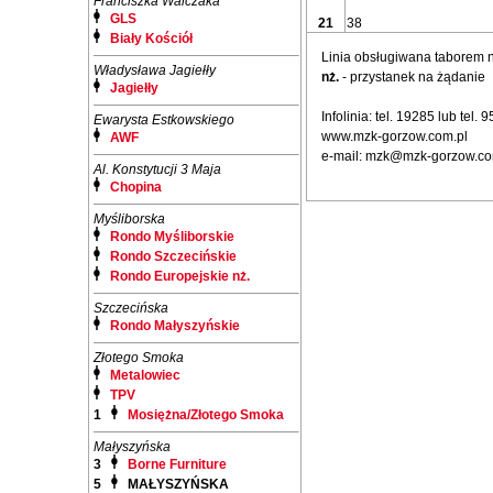
Franciszka Walczaka
GLS
21
38
Biały Kościół
Linia obsługiwana taborem
Władysława Jagiełły
nż.
- przystanek na żądanie
Jagiełły
Infolinia: tel. 19285 lub tel.
Ewarysta Estkowskiego
www.mzk-gorzow.com.pl
AWF
e-mail: mzk@mzk-gorzow.co
Al. Konstytucji 3 Maja
Chopina
Myśliborska
Rondo Myśliborskie
Rondo Szczecińskie
Rondo Europejskie nż.
Szczecińska
Rondo Małyszyńskie
Złotego Smoka
Metalowiec
TPV
1
Mosiężna/Złotego Smoka
Małyszyńska
3
Borne Furniture
5
MAŁYSZYŃSKA