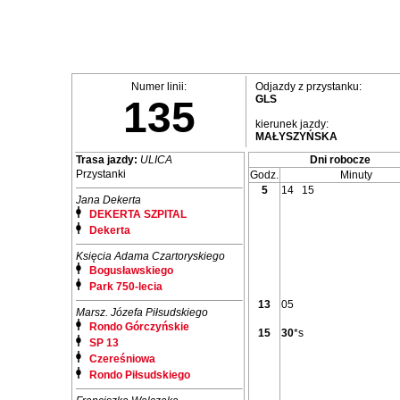
Numer linii:
Odjazdy z przystanku:
GLS
135
kierunek jazdy:
MAŁYSZYŃSKA
Trasa jazdy:
ULICA
Dni robocze
Przystanki
Godz.
Minuty
5
14
15
Jana Dekerta
DEKERTA SZPITAL
Dekerta
Księcia Adama Czartoryskiego
Bogusławskiego
Park 750-lecia
13
05
Marsz. Józefa Piłsudskiego
Rondo Górczyńskie
15
30
*s
SP 13
Czereśniowa
Rondo Piłsudskiego