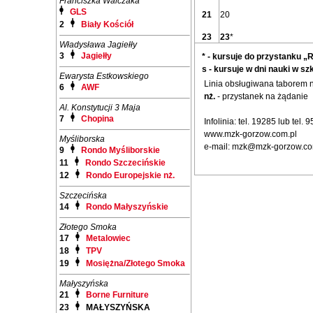
Franciszka Walczaka
GLS
21
20
2
Biały Kościół
23
23
*
Władysława Jagiełły
3
Jagiełły
* - kursuje do przystanku „R
s - kursuje w dni nauki w sz
Ewarysta Estkowskiego
Linia obsługiwana taborem
6
AWF
nż.
- przystanek na żądanie
Al. Konstytucji 3 Maja
7
Chopina
Infolinia: tel. 19285 lub tel.
www.mzk-gorzow.com.pl
Myśliborska
e-mail: mzk@mzk-gorzow.co
9
Rondo Myśliborskie
11
Rondo Szczecińskie
12
Rondo Europejskie nż.
Szczecińska
14
Rondo Małyszyńskie
Złotego Smoka
17
Metalowiec
18
TPV
19
Mosiężna/Złotego Smoka
Małyszyńska
21
Borne Furniture
23
MAŁYSZYŃSKA