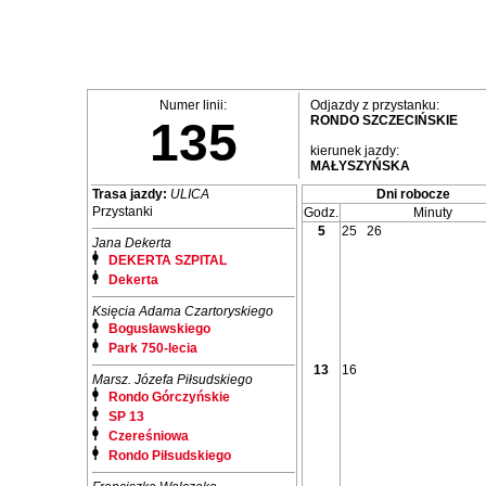
Numer linii:
Odjazdy z przystanku:
RONDO SZCZECIŃSKIE
135
kierunek jazdy:
MAŁYSZYŃSKA
Trasa jazdy:
ULICA
Dni robocze
Przystanki
Godz.
Minuty
5
25
26
Jana Dekerta
DEKERTA SZPITAL
Dekerta
Księcia Adama Czartoryskiego
Bogusławskiego
Park 750-lecia
13
16
Marsz. Józefa Piłsudskiego
Rondo Górczyńskie
SP 13
Czereśniowa
Rondo Piłsudskiego