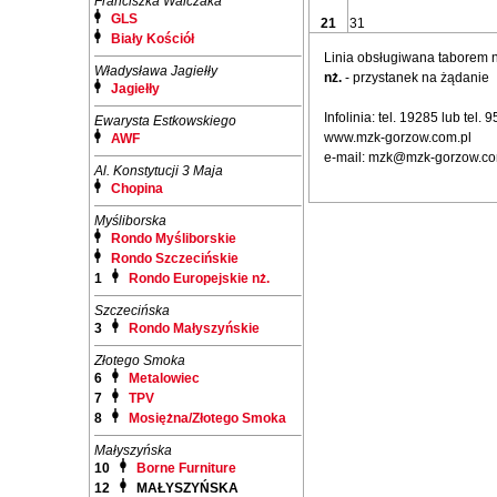
Franciszka Walczaka
GLS
21
31
Biały Kościół
Linia obsługiwana taborem
Władysława Jagiełły
nż.
- przystanek na żądanie
Jagiełły
Infolinia: tel. 19285 lub tel.
Ewarysta Estkowskiego
www.mzk-gorzow.com.pl
AWF
e-mail: mzk@mzk-gorzow.co
Al. Konstytucji 3 Maja
Chopina
Myśliborska
Rondo Myśliborskie
Rondo Szczecińskie
1
Rondo Europejskie nż.
Szczecińska
3
Rondo Małyszyńskie
Złotego Smoka
6
Metalowiec
7
TPV
8
Mosiężna/Złotego Smoka
Małyszyńska
10
Borne Furniture
12
MAŁYSZYŃSKA