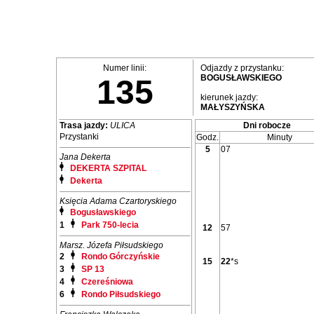
Numer linii:
Odjazdy z przystanku:
BOGUSŁAWSKIEGO
135
kierunek jazdy:
MAŁYSZYŃSKA
Trasa jazdy:
ULICA
Dni robocze
Przystanki
Godz.
Minuty
5
07
Jana Dekerta
DEKERTA SZPITAL
Dekerta
Księcia Adama Czartoryskiego
Bogusławskiego
1
Park 750-lecia
12
57
Marsz. Józefa Piłsudskiego
2
Rondo Górczyńskie
15
22
*s
3
SP 13
4
Czereśniowa
6
Rondo Piłsudskiego