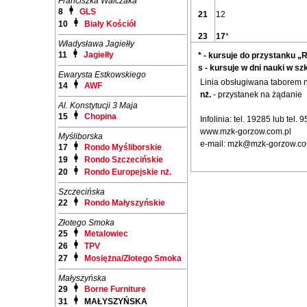
Franciszka Walczaka
8
GLS
21
12
10
Biały Kościół
23
17
*
Władysława Jagiełły
11
Jagiełły
* - kursuje do przystanku „R
s - kursuje w dni nauki w sz
Ewarysta Estkowskiego
Linia obsługiwana taborem
14
AWF
nż.
- przystanek na żądanie
Al. Konstytucji 3 Maja
15
Chopina
Infolinia: tel. 19285 lub tel.
www.mzk-gorzow.com.pl
Myśliborska
e-mail: mzk@mzk-gorzow.co
17
Rondo Myśliborskie
19
Rondo Szczecińskie
20
Rondo Europejskie nż.
Szczecińska
22
Rondo Małyszyńskie
Złotego Smoka
25
Metalowiec
26
TPV
27
Mosiężna/Złotego Smoka
Małyszyńska
29
Borne Furniture
31
MAŁYSZYŃSKA