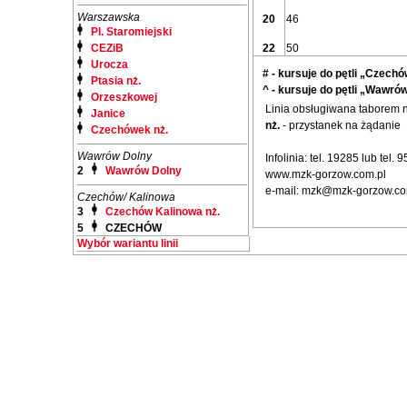
Warszawska
20
46
Pl. Staromiejski
CEZiB
22
50
Urocza
# - kursuje do pętli „Cze
Ptasia nż.
^ - kursuje do pętli „Wawró
Orzeszkowej
Linia obsługiwana taborem
Janice
nż.
- przystanek na żądanie
Czechówek nż.
Wawrów Dolny
Infolinia: tel. 19285 lub tel.
2
Wawrów Dolny
www.mzk-gorzow.com.pl
e-mail: mzk@mzk-gorzow.co
Czechów/ Kalinowa
3
Czechów Kalinowa nż.
5
CZECHÓW
Wybór wariantu linii