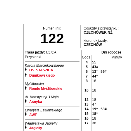
Numer linii:
Odjazdy z przystanku:
CZECHÓWEK NŻ.
122
kierunek jazdy:
CZECHÓW
Trasa jazdy:
ULICA
Dni robocze
Przystanki
Godz.
Minuty
4
55
Karola Marcinkowskiego
5
43
#
OS. STASZICA
6
13
^
59
#
Dunikowskiego
7
44
^
8
18
Myśliborska
Rondo Myśliborskie
10
18
Al. Konstytucji 3 Maja
12
18
Asnyka
13
47
14
19
^
53
#
Ewarysta Estkowskiego
15
18
^
AWF
16
18
17
38
Władysława Jagiełły
Jagiełły