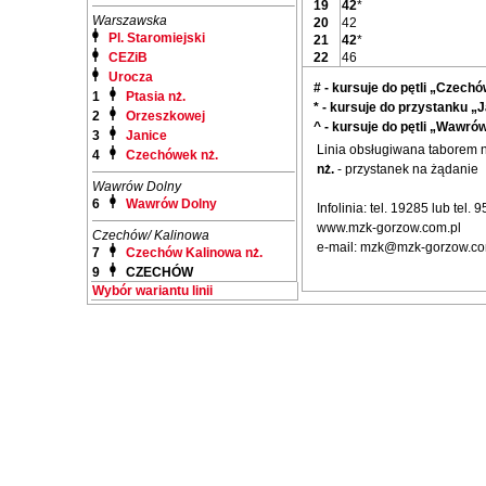
19
42
*
Warszawska
20
42
Pl. Staromiejski
21
42
*
CEZiB
22
46
Urocza
# - kursuje do pętli „Cze
1
Ptasia nż.
* - kursuje do przystanku „J
2
Orzeszkowej
^ - kursuje do pętli „Wawró
3
Janice
Linia obsługiwana taborem
4
Czechówek nż.
nż.
- przystanek na żądanie
Wawrów Dolny
6
Wawrów Dolny
Infolinia: tel. 19285 lub tel.
www.mzk-gorzow.com.pl
Czechów/ Kalinowa
e-mail: mzk@mzk-gorzow.co
7
Czechów Kalinowa nż.
9
CZECHÓW
Wybór wariantu linii