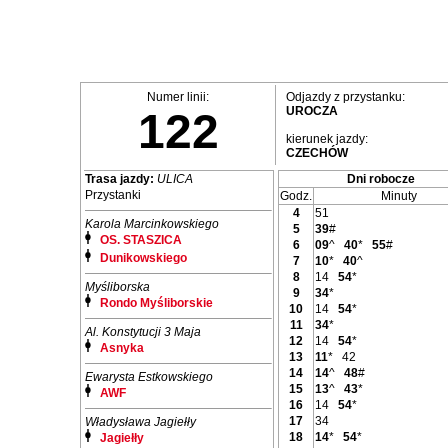
Numer linii:
Odjazdy z przystanku:
UROCZA
122
kierunek jazdy:
CZECHÓW
Trasa jazdy:
ULICA
Dni robocze
Przystanki
Godz.
Minuty
4
51
Karola Marcinkowskiego
5
39
#
OS. STASZICA
6
09
^
40
*
55
#
Dunikowskiego
7
10
*
40
^
8
14
54
*
Myśliborska
9
34
*
Rondo Myśliborskie
10
14
54
*
11
34
*
Al. Konstytucji 3 Maja
12
14
54
*
Asnyka
13
11
*
42
14
14
^
48
#
Ewarysta Estkowskiego
15
13
^
43
*
AWF
16
14
54
*
17
34
Władysława Jagiełły
18
14
*
54
*
Jagiełły