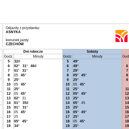
Odjazdy z przystanku:
ASNYKA
kierunek jazdy:
CZECHÓW
Dni robocze
Soboty
Godz.
Minuty
Godz.
Minuty
God
5
32
#
5
49
*
6
02
^
31
*
46
#
6
49
^
6
7
01
*
31
^
7
29
*
7
8
05
45
*
8
05
*
45
*
8
9
25
*
9
25
*
9
10
05
45
*
10
05
45
*
11
25
*
11
25
*
11
12
05
45
*
12
05
*
45
*
12
13
02
*
31
13
25
*
13
14
01
^
35
#
14
05
*
45
14
15
01
^
31
*
15
25
*
15
16
05
45
*
16
05
*
45
*
16
17
25
17
25
*
17
18
05
*
45
*
18
05
45
*
18
19
34
*
19
25
*
19