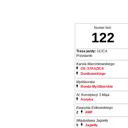
Numer linii:
122
Trasa jazdy:
ULICA
Przystanki
Karola Marcinkowskiego
OS. STASZICA
Dunikowskiego
Myśliborska
Rondo Myśliborskie
Al. Konstytucji 3 Maja
Asnyka
Ewarysta Estkowskiego
2
AWF
Władysława Jagiełły
5
Jagiełły