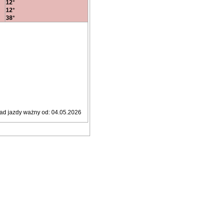
12
*
12
*
38
*
ad jazdy ważny od: 04.05.2026