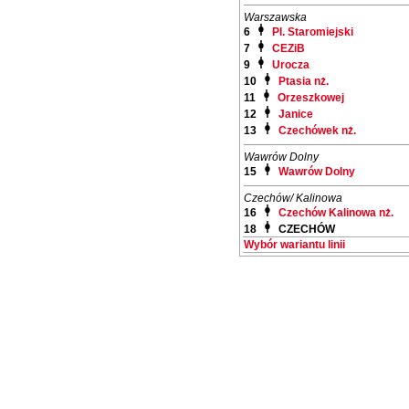
Warszawska
6
Pl. Staromiejski
7
CEZiB
9
Urocza
10
Ptasia nż.
11
Orzeszkowej
12
Janice
13
Czechówek nż.
Wawrów Dolny
15
Wawrów Dolny
Czechów/ Kalinowa
16
Czechów Kalinowa nż.
18
CZECHÓW
Wybór wariantu linii