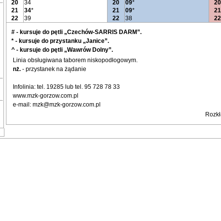
20
34
20
09
*
20
21
34
*
21
09
*
21
22
39
22
38
22
# - kursuje do pętli „Czechów-SARRIS DARM”.
* - kursuje do przystanku „Janice”.
^ - kursuje do pętli „Wawrów Dolny”.
Linia obsługiwana taborem niskopodłogowym.
nż.
- przystanek na żądanie
Infolinia: tel. 19285 lub tel. 95 728 78 33
www.mzk-gorzow.com.pl
e-mail: mzk@mzk-gorzow.com.pl
Rozkł