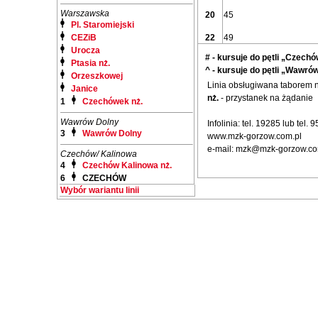
Warszawska
20
45
Pl. Staromiejski
CEZiB
22
49
Urocza
# - kursuje do pętli „Cze
Ptasia nż.
^ - kursuje do pętli „Wawró
Orzeszkowej
Linia obsługiwana taborem
Janice
nż.
- przystanek na żądanie
1
Czechówek nż.
Wawrów Dolny
Infolinia: tel. 19285 lub tel.
3
Wawrów Dolny
www.mzk-gorzow.com.pl
e-mail: mzk@mzk-gorzow.co
Czechów/ Kalinowa
4
Czechów Kalinowa nż.
6
CZECHÓW
Wybór wariantu linii