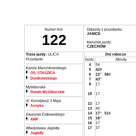
Numer linii:
Odjazdy z przystanku:
JANICE
122
kierunek jazdy:
CZECHÓW
Trasa jazdy:
ULICA
Dni robocze
Przystanki
Godz.
Minuty
4
54
Karola Marcinkowskiego
5
42
#
OS. STASZICA
6
12
^
58
#
Dunikowskiego
7
43
^
8
17
Myśliborska
Rondo Myśliborskie
10
17
Al. Konstytucji 3 Maja
12
17
Asnyka
13
45
14
17
^
51
#
Ewarysta Estkowskiego
15
16
^
AWF
16
17
17
37
Władysława Jagiełły
Jagiełły