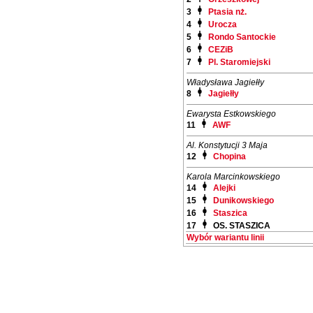
3
Ptasia nż.
4
Urocza
5
Rondo Santockie
6
CEZiB
7
Pl. Staromiejski
Władysława Jagiełły
8
Jagiełły
Ewarysta Estkowskiego
11
AWF
Al. Konstytucji 3 Maja
12
Chopina
Karola Marcinkowskiego
14
Alejki
15
Dunikowskiego
16
Staszica
17
OS. STASZICA
Wybór wariantu linii