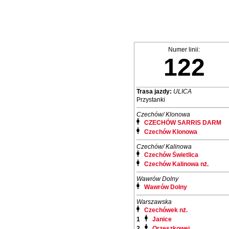
Numer linii:
122
Trasa jazdy:
ULICA
Przystanki
Czechów/ Klonowa
CZECHÓW SARRIS DARM
Czechów Klonowa
Czechów/ Kalinowa
Czechów Świetlica
Czechów Kalinowa nż.
Wawrów Dolny
Wawrów Dolny
Warszawska
Czechówek nż.
1
Janice
2
Orzeszkowej