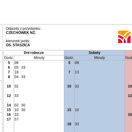
Odjazdy z przystanku:
CZECHÓWEK NŻ.
kierunek jazdy:
OS. STASZICA
Dni robocze
Soboty
Godz.
Minuty
Godz.
Minuty
God
5
08
5
09
6
05
33
7
18
7
13
8
04
33
10
32
10
33
10
12
33
12
14
02
30
15
10
30
15
10
16
33
16
17
57
18
33