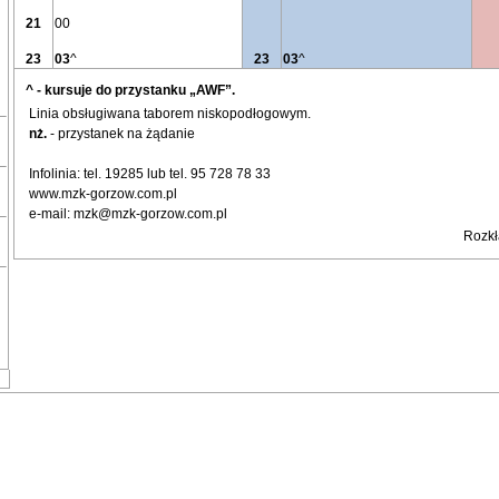
21
00
23
03
^
23
03
^
^ - kursuje do przystanku „AWF”.
Linia obsługiwana taborem niskopodłogowym.
nż.
- przystanek na żądanie
Infolinia: tel. 19285 lub tel. 95 728 78 33
www.mzk-gorzow.com.pl
e-mail: mzk@mzk-gorzow.com.pl
Rozkł