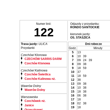
Numer linii:
Odjazdy z przystanku:
RONDO SANTOCKIE
122
kierunek jazdy:
OS. STASZICA
Trasa jazdy:
ULICA
Dni robocze
Przystanki
Godz.
Minuty
5
13
Czechów/ Klonowa
6
10
39
CZECHÓW SARRIS DARM
7
09
24
39
Czechów Klonowa
8
09
38
9
18
59
Czechów/ Kalinowa
10
37
Czechów Świetlica
11
18
59
Czechów Kalinowa nż.
12
38
13
09
38
Wawrów Dolny
14
10
38
Wawrów Dolny
15
18
38
16
06
38
Warszawska
17
18
Czechówek nż.
18
02
38
Janice
19
18
Orzeszkowej