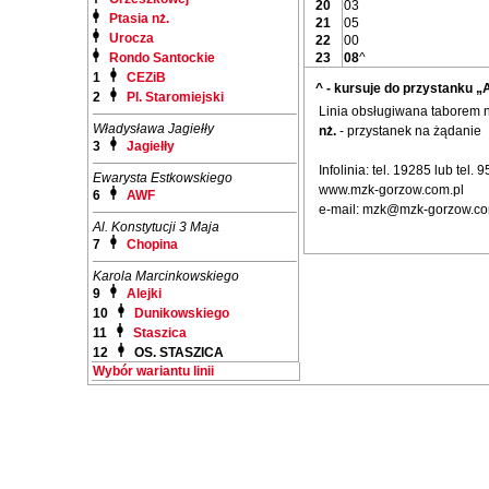
20
03
Ptasia nż.
21
05
Urocza
22
00
Rondo Santockie
23
08
^
1
CEZiB
^ - kursuje do przystanku „
2
Pl. Staromiejski
Linia obsługiwana taborem
Władysława Jagiełły
nż.
- przystanek na żądanie
3
Jagiełły
Infolinia: tel. 19285 lub tel.
Ewarysta Estkowskiego
www.mzk-gorzow.com.pl
6
AWF
e-mail: mzk@mzk-gorzow.co
Al. Konstytucji 3 Maja
7
Chopina
Karola Marcinkowskiego
9
Alejki
10
Dunikowskiego
11
Staszica
12
OS. STASZICA
Wybór wariantu linii