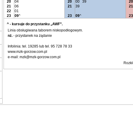
20
04
20
00
39
20
21
06
21
39
21
22
01
23
09
^
23
09
^
23
^ - kursuje do przystanku „AWF”.
Linia obsługiwana taborem niskopodłogowym.
nż.
- przystanek na żądanie
Infolinia: tel. 19285 lub tel. 95 728 78 33
www.mzk-gorzow.com.pl
e-mail: mzk@mzk-gorzow.com.pl
Rozkł