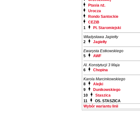
Ptasia nż.
Urocza
Rondo Santockie
CEZiB
1
Pl. Staromiejski
Władysława Jagiełły
2
Jagiełły
Ewarysta Estkowskiego
5
AWF
Al. Konstytucji 3 Maja
6
Chopina
Karola Marcinkowskiego
8
Alejki
9
Dunikowskiego
10
Staszica
11
OS. STASZICA
Wybór wariantu linii