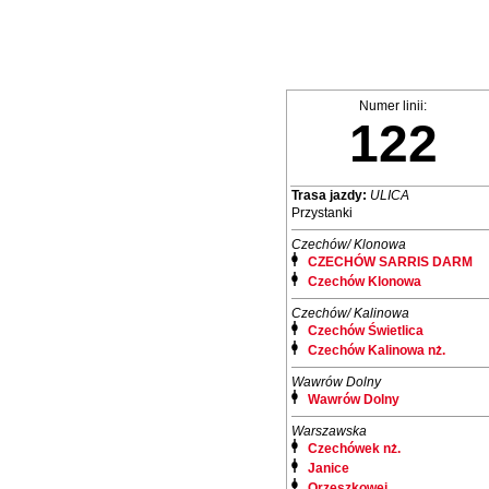
Numer linii:
122
Trasa jazdy:
ULICA
Przystanki
Czechów/ Klonowa
CZECHÓW SARRIS DARM
Czechów Klonowa
Czechów/ Kalinowa
Czechów Świetlica
Czechów Kalinowa nż.
Wawrów Dolny
Wawrów Dolny
Warszawska
Czechówek nż.
Janice
Orzeszkowej