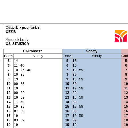
Odjazdy z przystanku:
CEZIB
kierunek jazdy:
OS. STASZICA
Dni robocze
Soboty
Godz.
Minuty
Godz.
Minuty
God
5
14
5
15
5
6
11
40
6
10
6
7
10
25
40
7
19
59
7
8
10
39
8
39
8
9
19
9
19
59
9
10
00
38
10
39
10
11
19
11
19
59
11
12
00
39
12
39
12
13
10
39
13
15
59
13
14
11
39
14
39
14
15
19
39
15
16
58
15
16
07
39
16
39
16
17
19
17
19
59
17
18
03
39
18
39
18
19
19
19
19
19