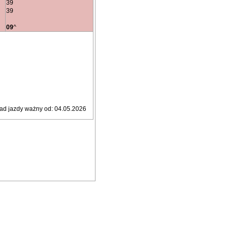
39
39
09
^
ad jazdy ważny od: 04.05.2026