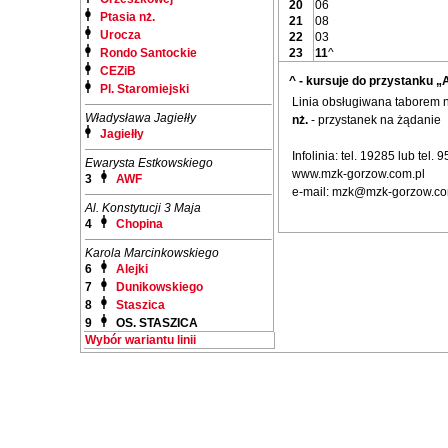
20
06
Ptasia nż.
21
08
Urocza
22
03
Rondo Santockie
23
11
^
CEZiB
^ - kursuje do przystanku „
Pl. Staromiejski
Linia obsługiwana taborem
Władysława Jagiełły
nż.
- przystanek na żądanie
Jagiełły
Infolinia: tel. 19285 lub tel.
Ewarysta Estkowskiego
www.mzk-gorzow.com.pl
3
AWF
e-mail: mzk@mzk-gorzow.co
Al. Konstytucji 3 Maja
4
Chopina
Karola Marcinkowskiego
6
Alejki
7
Dunikowskiego
8
Staszica
9
OS. STASZICA
Wybór wariantu linii