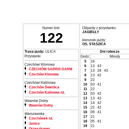
Numer linii:
Odjazdy z przystanku:
JAGIEŁŁY
122
kierunek jazdy:
OS. STASZICA
Trasa jazdy:
ULICA
Dni robocze
Przystanki
Godz.
Minuty
5
16
Czechów/ Klonowa
6
13
43
CZECHÓW SARRIS DARM
7
13
28
43
Czechów Klonowa
8
13
42
9
22
Czechów/ Kalinowa
10
03
41
Czechów Świetlica
11
22
Czechów Kalinowa nż.
12
03
42
13
13
42
Wawrów Dolny
14
14
42
Wawrów Dolny
15
22
42
16
09
41
Warszawska
17
21
Czechówek nż.
18
05
41
Janice
19
21
Orzeszkowej