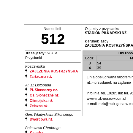
Numer linii:
Odjazdy z przystanku:
STADION PIŁKARSKI NŻ.
512
kierunek jazdy:
ZAJEZDNIA KOSTRZYŃSK
Trasa jazdy:
ULICA
Dni robo
Przystanki
Godz.
M
3
54
Kostrzyńska
4
39
ZAJEZDNIA KOSTRZYŃSKA
Tartaczna nż.
Linia obsługiwana taborem
nż.
- przystanek na żądanie
Al. 11 Listopada
Pl. Słoneczny nż.
Infolinia: tel. 19285 lub tel.
Os. Słoneczne nż.
www.mzk-gorzow.com.pl
Olimpijska nż.
e-mail: mzk@mzk-gorzow.co
Żelazna nż.
Gen. Władysława Sikorskiego
Dworcowa nż.
Bolesława Chrobrego
Katedra