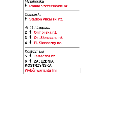
Myśliborska
Rondo Szczecińskie nż.
Olimpijska
Stadion Piłkarski nż.
Al. 11 Listopada
2
Olimpijska nż.
3
Os. Słoneczne nż.
4
Pl. Słoneczny nż.
Kostrzyńska
5
Tartaczna nż.
6
ZAJEZDNIA
KOSTRZYŃSKA
Wybór wariantu linii