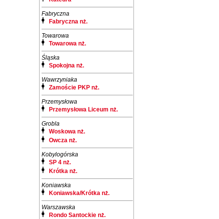
Fabryczna
Fabryczna nż.
Towarowa
Towarowa nż.
Śląska
Spokojna nż.
Wawrzyniaka
Zamoście PKP nż.
Przemysłowa
Przemysłowa Liceum nż.
Grobla
Woskowa nż.
Owcza nż.
Kobylogórska
SP 4 nż.
Krótka nż.
Koniawska
Koniawska/Krótka nż.
Warszawska
Rondo Santockie nż.