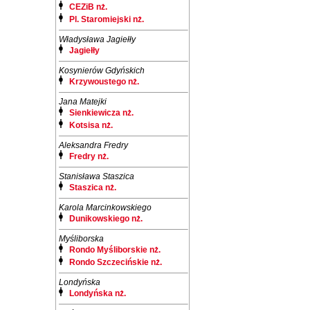
CEZiB nż.
Pl. Staromiejski nż.
Władysława Jagiełły
Jagiełły
Kosynierów Gdyńskich
Krzywoustego nż.
Jana Matejki
Sienkiewicza nż.
Kotsisa nż.
Aleksandra Fredry
Fredry nż.
Stanisława Staszica
Staszica nż.
Karola Marcinkowskiego
Dunikowskiego nż.
Myśliborska
Rondo Myśliborskie nż.
Rondo Szczecińskie nż.
Londyńska
Londyńska nż.