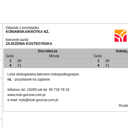
Odjazdy z przystanku:
KONIAWSKA/KRÓTKA NŻ.
kierunek jazdy:
ZAJEZDNIA KOSTRZYŃSKA
Dni robocze
Soboty, 
Godz.
Minuty
Godz.
3
36
3
36
4
21
4
21
Linia obsługiwana taborem niskopodłogowym.
nż.
- przystanek na żądanie
Infolinia: tel. 19285 lub tel. 95 728 78 33
www.mzk-gorzow.com.pl
e-mail: mzk@mzk-gorzow.com.pl
Rozkł