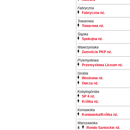
Fabryczna
Fabryczna nż.
Towarowa
Towarowa nż.
Śląska
Spokojna nż.
Wawrzyniaka
Zamoście PKP nż.
Przemysłowa
Przemysłowa Liceum nż.
Grobla
Woskowa nż.
Owcza nż.
Kobylogórska
SP 4 nż.
Krótka nż.
Koniawska
Koniawska/Krótka nż.
Warszawska
4
Rondo Santockie nż.