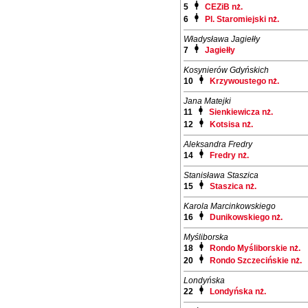
5
CEZiB nż.
6
Pl. Staromiejski nż.
Władysława Jagiełły
7
Jagiełły
Kosynierów Gdyńskich
10
Krzywoustego nż.
Jana Matejki
11
Sienkiewicza nż.
12
Kotsisa nż.
Aleksandra Fredry
14
Fredry nż.
Stanisława Staszica
15
Staszica nż.
Karola Marcinkowskiego
16
Dunikowskiego nż.
Myśliborska
18
Rondo Myśliborskie nż.
20
Rondo Szczecińskie nż.
Londyńska
22
Londyńska nż.