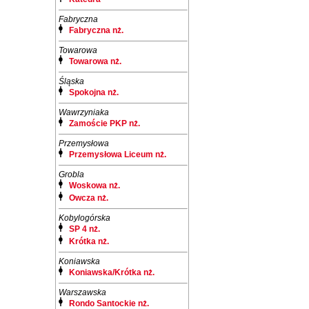
Fabryczna
Fabryczna nż.
Towarowa
Towarowa nż.
Śląska
Spokojna nż.
Wawrzyniaka
Zamoście PKP nż.
Przemysłowa
Przemysłowa Liceum nż.
Grobla
Woskowa nż.
Owcza nż.
Kobylogórska
SP 4 nż.
Krótka nż.
Koniawska
Koniawska/Krótka nż.
Warszawska
Rondo Santockie nż.