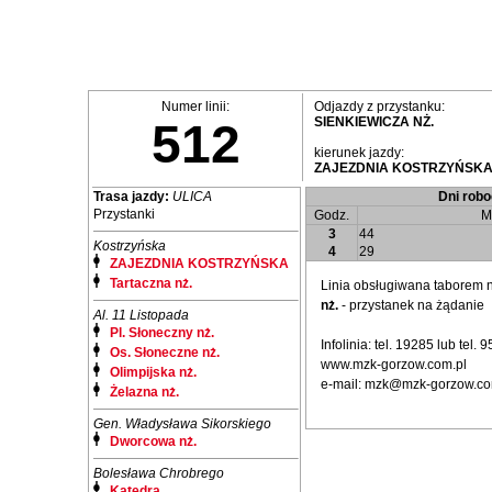
Numer linii:
Odjazdy z przystanku:
SIENKIEWICZA NŻ.
512
kierunek jazdy:
ZAJEZDNIA KOSTRZYŃSK
Trasa jazdy:
ULICA
Dni robo
Przystanki
Godz.
M
3
44
Kostrzyńska
4
29
ZAJEZDNIA KOSTRZYŃSKA
Tartaczna nż.
Linia obsługiwana taborem
nż.
- przystanek na żądanie
Al. 11 Listopada
Pl. Słoneczny nż.
Infolinia: tel. 19285 lub tel.
Os. Słoneczne nż.
www.mzk-gorzow.com.pl
Olimpijska nż.
e-mail: mzk@mzk-gorzow.co
Żelazna nż.
Gen. Władysława Sikorskiego
Dworcowa nż.
Bolesława Chrobrego
Katedra