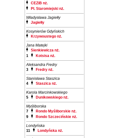
CEZiB nż.
Pl. Staromiejski nż.
Władysława Jagiełły
Jagiełły
Kosynierów Gdyńskich
Krzywoustego nż.
Jana Matejki
Sienkiewicza nż.
1
Kotsisa nż.
Aleksandra Fredry
3
Fredry nż.
Stanisława Staszica
4
Staszica nż.
Karola Marcinkowskiego
5
Dunikowskiego nż.
Myśliborska
7
Rondo Myśliborskie nż.
9
Rondo Szczecińskie nż.
Londyńska
11
Londyńska nż.