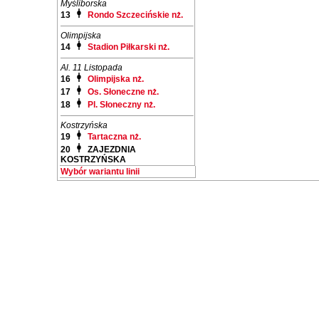
Myśliborska
13
Rondo Szczecińskie nż.
Olimpijska
14
Stadion Piłkarski nż.
Al. 11 Listopada
16
Olimpijska nż.
17
Os. Słoneczne nż.
18
Pl. Słoneczny nż.
Kostrzyńska
19
Tartaczna nż.
20
ZAJEZDNIA
KOSTRZYŃSKA
Wybór wariantu linii