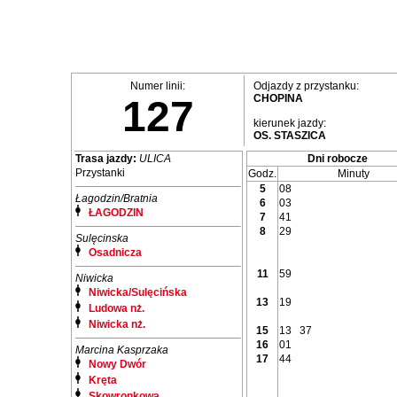
Numer linii:
Odjazdy z przystanku:
CHOPINA
127
kierunek jazdy:
OS. STASZICA
Trasa jazdy:
ULICA
Dni robocze
Przystanki
Godz.
Minuty
5
08
Łagodzin/Bratnia
6
03
ŁAGODZIN
7
41
8
29
Sulęcinska
Osadnicza
11
59
Niwicka
Niwicka/Sulęcińska
13
19
Ludowa nż.
Niwicka nż.
15
13
37
16
01
Marcina Kasprzaka
17
44
Nowy Dwór
Kręta
Skowronkowa