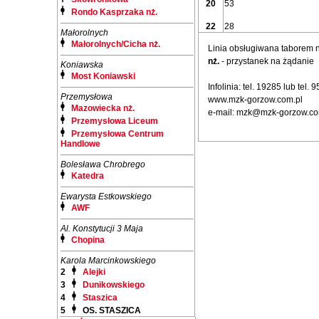
20
53
Rondo Kasprzaka nż.
22
28
Małorolnych
Małorolnych/Cicha nż.
Linia obsługiwana taborem
nż.
- przystanek na żądanie
Koniawska
Most Koniawski
Infolinia: tel. 19285 lub tel.
Przemysłowa
www.mzk-gorzow.com.pl
Mazowiecka nż.
e-mail: mzk@mzk-gorzow.co
Przemysłowa Liceum
Przemysłowa Centrum
Handlowe
Bolesława Chrobrego
Katedra
Ewarysta Estkowskiego
AWF
Al. Konstytucji 3 Maja
Chopina
Karola Marcinkowskiego
2
Alejki
3
Dunikowskiego
4
Staszica
5
OS. STASZICA