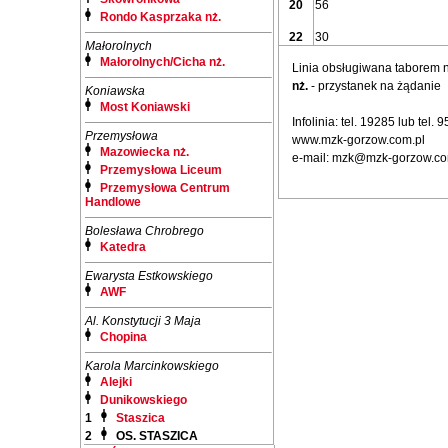
20
56
Rondo Kasprzaka nż.
22
30
Małorolnych
Małorolnych/Cicha nż.
Linia obsługiwana taborem
nż.
- przystanek na żądanie
Koniawska
Most Koniawski
Infolinia: tel. 19285 lub tel.
Przemysłowa
www.mzk-gorzow.com.pl
Mazowiecka nż.
e-mail: mzk@mzk-gorzow.co
Przemysłowa Liceum
Przemysłowa Centrum
Handlowe
Bolesława Chrobrego
Katedra
Ewarysta Estkowskiego
AWF
Al. Konstytucji 3 Maja
Chopina
Karola Marcinkowskiego
Alejki
Dunikowskiego
1
Staszica
2
OS. STASZICA