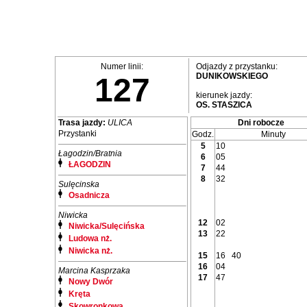
Numer linii:
Odjazdy z przystanku:
DUNIKOWSKIEGO
127
kierunek jazdy:
OS. STASZICA
Trasa jazdy:
ULICA
Dni robocze
Przystanki
Godz.
Minuty
5
10
Łagodzin/Bratnia
6
05
ŁAGODZIN
7
44
8
32
Sulęcinska
Osadnicza
Niwicka
12
02
Niwicka/Sulęcińska
13
22
Ludowa nż.
Niwicka nż.
15
16
40
16
04
Marcina Kasprzaka
17
47
Nowy Dwór
Kręta
Skowronkowa