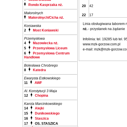
Rondo Kasprzaka nż.
20
42
Małorolnych
22
17
Małorolnych/Cicha nż.
Linia obsługiwana taborem
Koniawska
nż.
- przystanek na żądanie
2
Most Koniawski
Przemysłowa
Infolinia: tel. 19285 lub tel.
4
Mazowiecka nż.
www.mzk-gorzow.com.pl
5
Przemysłowa Liceum
e-mail: mzk@mzk-gorzow.co
6
Przemysłowa Centrum
Handlowe
Bolesława Chrobrego
8
Katedra
Ewarysta Estkowskiego
11
AWF
Al. Konstytucji 3 Maja
12
Chopina
Karola Marcinkowskiego
14
Alejki
15
Dunikowskiego
16
Staszica
17
OS. STASZICA