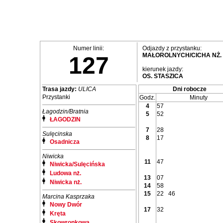
Numer linii:
Odjazdy z przystanku:
MAŁOROLNYCH/CICHA NŻ.
127
kierunek jazdy:
OS. STASZICA
Trasa jazdy:
ULICA
Dni robocze
Przystanki
Godz.
Minuty
4
57
Łagodzin/Bratnia
5
52
ŁAGODZIN
7
28
Sulęcinska
8
17
Osadnicza
Niwicka
11
47
Niwicka/Sulęcińska
Ludowa nż.
13
07
Niwicka nż.
14
58
15
22
46
Marcina Kasprzaka
Nowy Dwór
17
32
Kręta
Skowronkowa