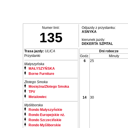
Numer linii:
Odjazdy z przystanku:
ASNYKA
135
kierunek jazdy:
DEKERTA SZPITAL
Trasa jazdy:
ULICA
Dni robocze
Przystanki
Godz.
Minuty
6
25
Małyszyńska
MAŁYSZYŃSKA
Borne Furniture
Złotego Smoka
Mosiężna/Złotego Smoka
TPV
Metalowiec
14
30
Myśliborska
Rondo Małyszyńskie
Rondo Europejskie nż.
Rondo Szczecińskie
Rondo Myśliborskie