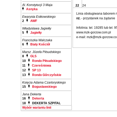
Al. Konstytucji 3 Maja
22
24
Asnyka
Linia obsługiwana taborem
Ewarysta Estkowskiego
nż.
- przystanek na żądanie
2
AWF
Infolinia: tel. 19285 lub tel.
Władysława Jagiełły
www.mzk-gorzow.com.pl
5
Jagiełły
e-mail: mzk@mzk-gorzow.co
Franciszka Walczaka
6
Biały Kościół
Marsz. Józefa Piłsudskiego
8
GLS
10
Rondo Piłsudskiego
11
Czereśniowa
12
SP 13
13
Rondo Górczyńskie
Księcia Adama Czartoryskiego
15
Bogusławskiego
Jana Dekerta
16
Dekerta
18
DEKERTA SZPITAL
Wybór wariantu linii