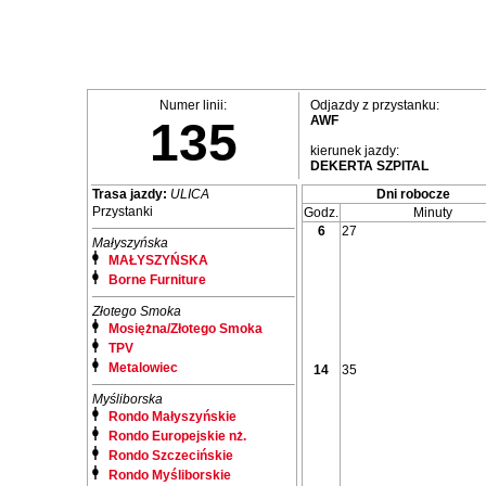
Numer linii:
Odjazdy z przystanku:
AWF
135
kierunek jazdy:
DEKERTA SZPITAL
Trasa jazdy:
ULICA
Dni robocze
Przystanki
Godz.
Minuty
6
27
Małyszyńska
MAŁYSZYŃSKA
Borne Furniture
Złotego Smoka
Mosiężna/Złotego Smoka
TPV
Metalowiec
14
35
Myśliborska
Rondo Małyszyńskie
Rondo Europejskie nż.
Rondo Szczecińskie
Rondo Myśliborskie