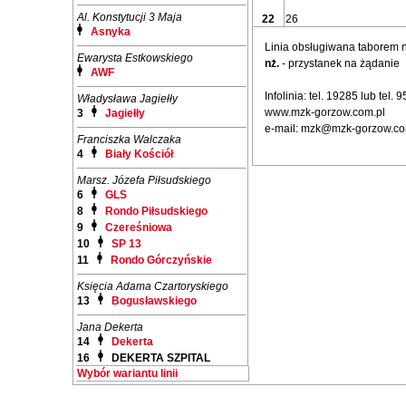
Al. Konstytucji 3 Maja
22
26
Asnyka
Linia obsługiwana taborem
Ewarysta Estkowskiego
nż.
- przystanek na żądanie
AWF
Infolinia: tel. 19285 lub tel.
Władysława Jagiełły
www.mzk-gorzow.com.pl
3
Jagiełły
e-mail: mzk@mzk-gorzow.co
Franciszka Walczaka
4
Biały Kościół
Marsz. Józefa Piłsudskiego
6
GLS
8
Rondo Piłsudskiego
9
Czereśniowa
10
SP 13
11
Rondo Górczyńskie
Księcia Adama Czartoryskiego
13
Bogusławskiego
Jana Dekerta
14
Dekerta
16
DEKERTA SZPITAL
Wybór wariantu linii