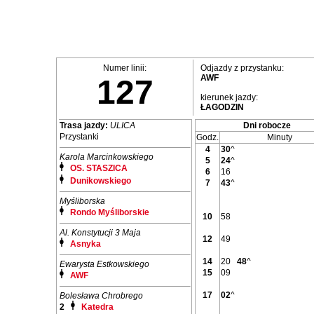
Numer linii:
Odjazdy z przystanku:
AWF
127
kierunek jazdy:
ŁAGODZIN
Trasa jazdy:
ULICA
Dni robocze
Przystanki
Godz.
Minuty
4
30
^
Karola Marcinkowskiego
5
24
^
OS. STASZICA
6
16
Dunikowskiego
7
43
^
Myśliborska
Rondo Myśliborskie
10
58
Al. Konstytucji 3 Maja
12
49
Asnyka
14
20
48
^
Ewarysta Estkowskiego
15
09
AWF
17
02
^
Bolesława Chrobrego
2
Katedra