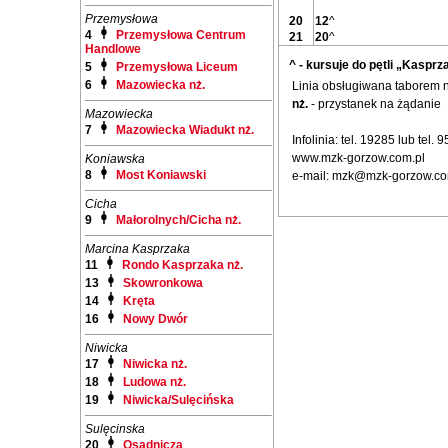
Przemysłowa
20
12
^
4
Przemysłowa Centrum
21
20
^
Handlowe
^ - kursuje do pętli „Kasprz
5
Przemysłowa Liceum
6
Mazowiecka nż.
Linia obsługiwana taborem
nż.
- przystanek na żądanie
Mazowiecka
7
Mazowiecka Wiadukt nż.
Infolinia: tel. 19285 lub tel.
www.mzk-gorzow.com.pl
Koniawska
8
Most Koniawski
e-mail: mzk@mzk-gorzow.co
Cicha
9
Małorolnych/Cicha nż.
Marcina Kasprzaka
11
Rondo Kasprzaka nż.
13
Skowronkowa
14
Kręta
16
Nowy Dwór
Niwicka
17
Niwicka nż.
18
Ludowa nż.
19
Niwicka/Sulęcińska
Sulęcinska
20
Osadnicza