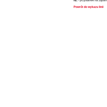
nż.
- przystanek na żądan
Powrót do wykazu linii