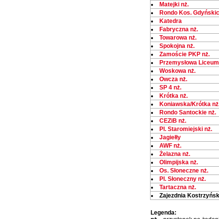
Matejki nż.
Rondo Kos. Gdyńskic
Katedra
Fabryczna nż.
Towarowa nż.
Spokojna nż.
Zamoście PKP nż.
Przemysłowa Liceum 
Woskowa nż.
Owcza nż.
SP 4 nż.
Krótka nż.
Koniawska/Krótka nż
Rondo Santockie nż.
CEZiB nż.
Pl. Staromiejski nż.
Jagiełły
AWF nż.
Żelazna nż.
Olimpijska nż.
Os. Słoneczne nż.
Pl. Słoneczny nż.
Tartaczna nż.
Zajezdnia Kostrzyńs
Legenda: