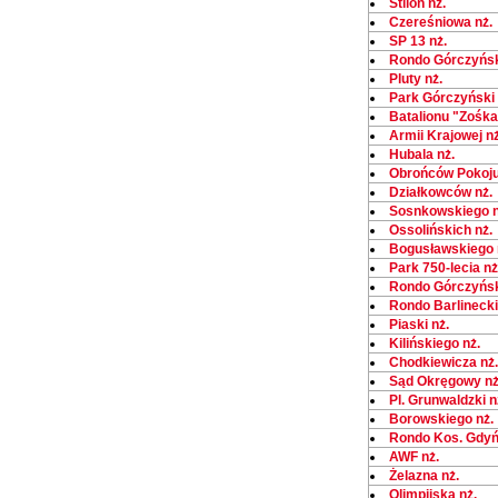
Stilon nż.
Czereśniowa nż.
SP 13 nż.
Rondo Górczyńsk
Pluty nż.
Park Górczyński 
Batalionu "Zośka
Armii Krajowej nż
Hubala nż.
Obrońców Pokoju
Działkowców nż.
Sosnkowskiego n
Ossolińskich nż.
Bogusławskiego 
Park 750-lecia nż
Rondo Górczyńsk
Rondo Barlinecki
Piaski nż.
Kilińskiego nż.
Chodkiewicza nż.
Sąd Okręgowy nż
Pl. Grunwaldzki n
Borowskiego nż.
Rondo Kos. Gdyń
AWF nż.
Żelazna nż.
Olimpijska nż.