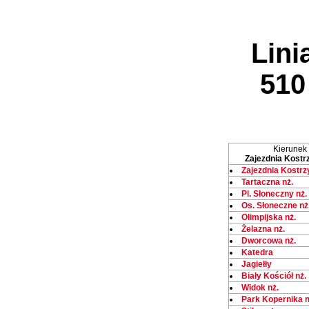
Lini
510
Kierunek
Zajezdnia Kostr
Zajezdnia Kostr
Tartaczna nż.
Pl. Słoneczny nż.
Os. Słoneczne nż
Olimpijska nż.
Żelazna nż.
Dworcowa nż.
Katedra
Jagiełły
Biały Kościół nż.
Widok nż.
Park Kopernika n