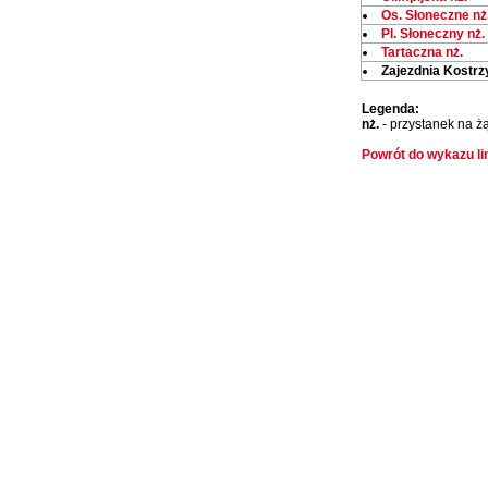
Os. Słoneczne nż
Pl. Słoneczny nż.
Tartaczna nż.
Zajezdnia Kostr
Legenda:
nż.
- przystanek na ż
Powrót do wykazu lin