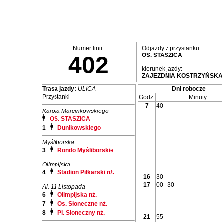
Numer linii:
Odjazdy z przystanku:
OS. STASZICA
402
kierunek jazdy:
ZAJEZDNIA KOSTRZYŃSK
Trasa jazdy:
ULICA
Dni robocze
Przystanki
Godz.
Minuty
7
40
Karola Marcinkowskiego
OS. STASZICA
1
Dunikowskiego
Myśliborska
3
Rondo Myśliborskie
Olimpijska
4
Stadion Piłkarski nż.
16
30
17
00
30
Al. 11 Listopada
6
Olimpijska nż.
7
Os. Słoneczne nż.
8
Pl. Słoneczny nż.
21
55