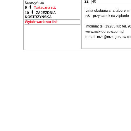
22
40
Kostrzyńska
9
Tartaczna nż.
Linia obsługiwana taborem
10
ZAJEZDNIA
nż.
- przystanek na żądanie
KOSTRZYŃSKA
Wybór wariantu linii
Infolinia: tel. 19285 lub tel.
www.mzk-gorzow.com.pl
e-mail: mzk@mzk-gorzow.co