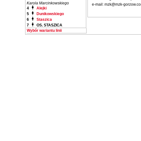
Karola Marcinkowskiego
e-mail: mzk@mzk-gorzow.co
4
Alejki
5
Dunikowskiego
6
Staszica
7
OS. STASZICA
Wybór wariantu linii