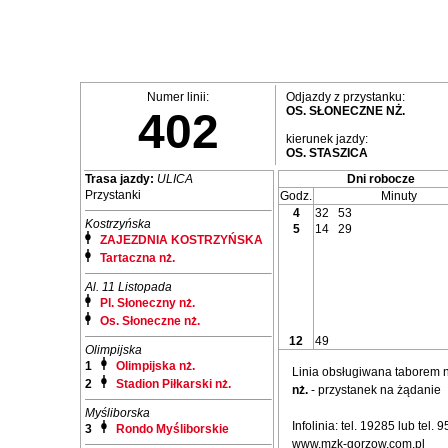
Numer linii:
Odjazdy z przystanku:
OS. SŁONECZNE NŻ.
402
kierunek jazdy:
OS. STASZICA
Trasa jazdy:
ULICA
Dni robocze
Przystanki
Godz.
Minuty
4
32
53
Kostrzyńska
5
14
29
ZAJEZDNIA KOSTRZYŃSKA
Tartaczna nż.
Al. 11 Listopada
Pl. Słoneczny nż.
Os. Słoneczne nż.
12
49
Olimpijska
1
Olimpijska nż.
Linia obsługiwana taborem
2
Stadion Piłkarski nż.
nż.
- przystanek na żądanie
Myśliborska
Infolinia: tel. 19285 lub tel.
3
Rondo Myśliborskie
www.mzk-gorzow.com.pl