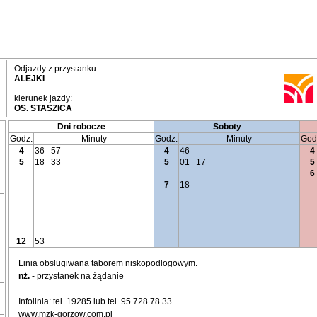
Odjazdy z przystanku:
ALEJKI
kierunek jazdy:
OS. STASZICA
Dni robocze
Soboty
Godz.
Minuty
Godz.
Minuty
God
4
36
57
4
46
4
5
18
33
5
01
17
5
6
7
18
12
53
Linia obsługiwana taborem niskopodłogowym.
nż.
- przystanek na żądanie
Infolinia: tel. 19285 lub tel. 95 728 78 33
www.mzk-gorzow.com.pl