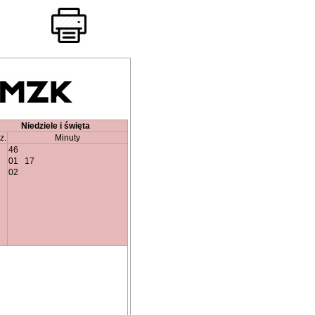
Niedziele i święta
z.
Minuty
46
01
17
02