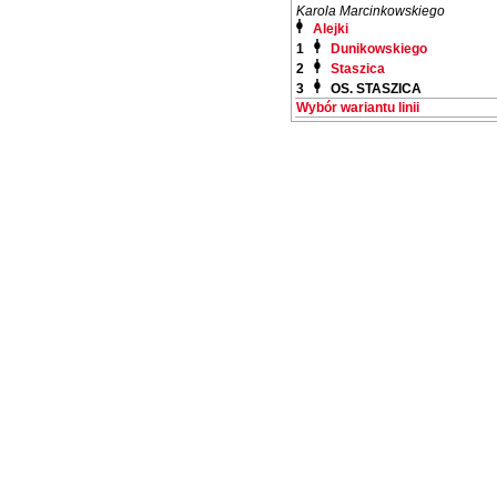
Karola Marcinkowskiego
Alejki
1
Dunikowskiego
2
Staszica
3
OS. STASZICA
Wybór wariantu linii