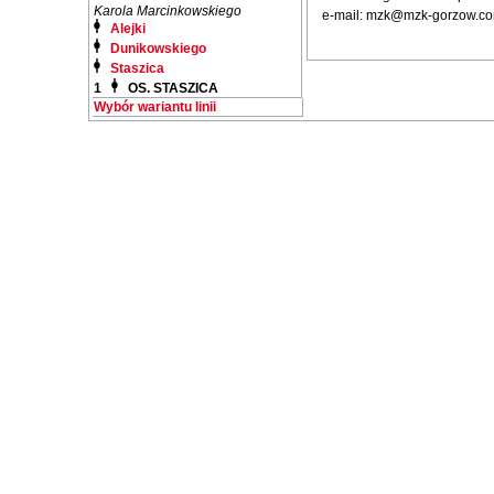
Karola Marcinkowskiego
e-mail: mzk@mzk-gorzow.co
Alejki
Dunikowskiego
Staszica
1
OS. STASZICA
Wybór wariantu linii