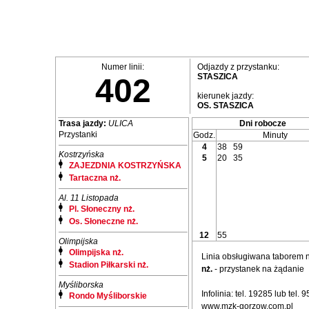
Numer linii:
Odjazdy z przystanku:
STASZICA
402
kierunek jazdy:
OS. STASZICA
Trasa jazdy:
ULICA
Dni robocze
Przystanki
Godz.
Minuty
4
38
59
Kostrzyńska
5
20
35
ZAJEZDNIA KOSTRZYŃSKA
Tartaczna nż.
Al. 11 Listopada
Pl. Słoneczny nż.
Os. Słoneczne nż.
12
55
Olimpijska
Olimpijska nż.
Linia obsługiwana taborem
Stadion Piłkarski nż.
nż.
- przystanek na żądanie
Myśliborska
Infolinia: tel. 19285 lub tel.
Rondo Myśliborskie
www.mzk-gorzow.com.pl