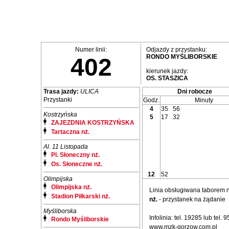
Numer linii:
Odjazdy z przystanku:
RONDO MYŚLIBORSKIE
402
kierunek jazdy:
OS. STASZICA
Trasa jazdy:
ULICA
Dni robocze
Przystanki
Godz.
Minuty
4
35
56
Kostrzyńska
5
17
32
ZAJEZDNIA KOSTRZYŃSKA
Tartaczna nż.
Al. 11 Listopada
Pl. Słoneczny nż.
Os. Słoneczne nż.
12
52
Olimpijska
Olimpijska nż.
Linia obsługiwana taborem
Stadion Piłkarski nż.
nż.
- przystanek na żądanie
Myśliborska
Infolinia: tel. 19285 lub tel.
Rondo Myśliborskie
www.mzk-gorzow.com.pl