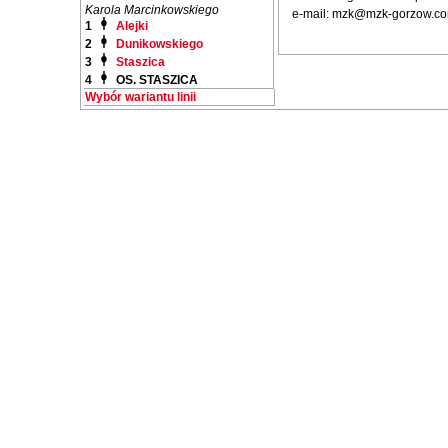
Karola Marcinkowskiego
e-mail: mzk@mzk-gorzow.co
1
Alejki
2
Dunikowskiego
3
Staszica
4
OS. STASZICA
Wybór wariantu linii