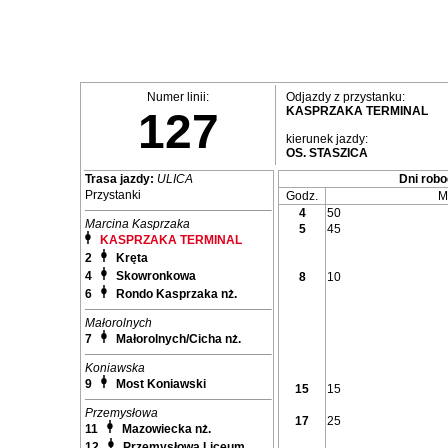
Numer linii:
Odjazdy z przystanku:
KASPRZAKA TERMINAL
127
kierunek jazdy:
OS. STASZICA
Trasa jazdy:
ULICA
Dni robo
Przystanki
Godz.
M
4
50
Marcina Kasprzaka
5
45
KASPRZAKA TERMINAL
2
Kręta
4
Skowronkowa
8
10
6
Rondo Kasprzaka nż.
Małorolnych
7
Małorolnych/Cicha nż.
Koniawska
9
Most Koniawski
15
15
Przemysłowa
17
25
11
Mazowiecka nż.
12
Przemysłowa Liceum