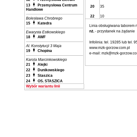
13
Przemysłowa Centrum
20
35
Handlowe
22
10
Bolesława Chrobrego
15
Katedra
Linia obsługiwana taborem
nż.
- przystanek na żądanie
Ewarysta Estkowskiego
18
AWF
Infolinia: tel. 19285 lub tel.
Al. Konstytucji 3 Maja
www.mzk-gorzow.com.pl
19
Chopina
e-mail: mzk@mzk-gorzow.co
Karola Marcinkowskiego
21
Alejki
22
Dunikowskiego
23
Staszica
24
OS. STASZICA
Wybór wariantu linii