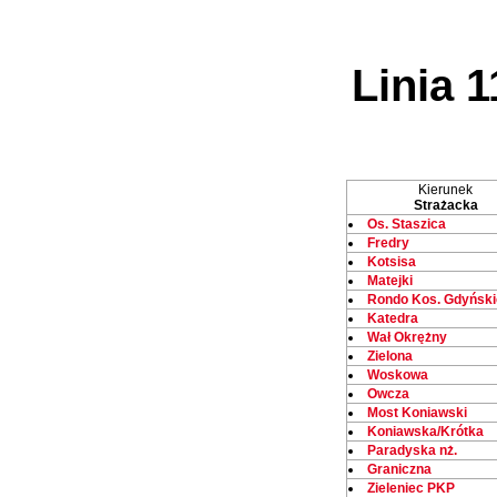
Linia 1
Kierunek
Strażacka
Os. Staszica
Fredry
Kotsisa
Matejki
Rondo Kos. Gdyński
Katedra
Wał Okrężny
Zielona
Woskowa
Owcza
Most Koniawski
Koniawska/Krótka
Paradyska nż.
Graniczna
Zieleniec PKP