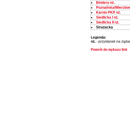
Bindera nż.
Poznańska/Wierzbo
Karnin PKP nż.
Siedlicka I nż.
Siedlicka II nż.
Strażacka
Legenda:
nż.
- przystanek na żąda
Powrót do wykazu linii