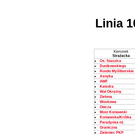
Linia 1
Kierunek
Strażacka
Os. Staszica
Dunikowskiego
Rondo Myśliborskie
Asnyka
AWF
Katedra
Wał Okrężny
Zielona
Woskowa
Owcza
Most Koniawski
Koniawska/Krótka
Paradyska nż.
Graniczna
Zieleniec PKP