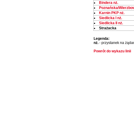
Bindera nż.
Poznańska/Wierzbo
Karnin PKP nż.
Siedlicka I nż.
Siedlicka II nż.
Strażacka
Legenda:
nż.
- przystanek na żąda
Powrót do wykazu linii